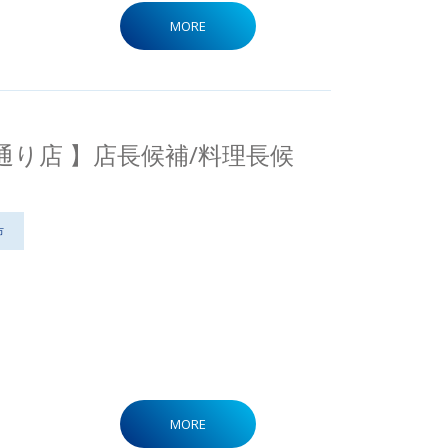
MORE
通り店 】店長候補/料理長候
市
MORE