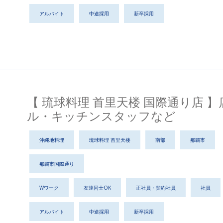
アルバイト
中途採用
新卒採用
【 琉球料理 首里天楼 国際通り店 
ル・キッチンスタッフなど
沖縄地料理
琉球料理 首里天楼
南部
那覇市
那覇市国際通り
Wワーク
友達同士OK
正社員・契約社員
社員
アルバイト
中途採用
新卒採用