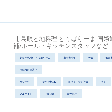
【 島唄と地料理 とぅばらーま 国際
補/ホール・キッチンスタッフなど
島唄と地料理-とぅばらーま
沖縄地料理
南部
那覇
那覇市国際通り
Wワーク
友達同士OK
正社員・契約社員
社員
アルバイト
中途採用
新卒採用