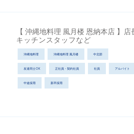
【 沖縄地料理 風月楼 恩納本店 】
キッチンスタッフなど
沖縄地料理
沖縄地料理 風月楼
中北部
友達同士OK
正社員・契約社員
社員
アルバイト
中途採用
新卒採用