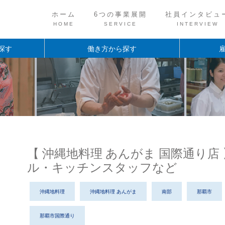
ホーム
6つの事業展開
社員インタビュ
HOME
SERVICE
INTERVIEW
探す
働き方から探す
Wワーク
フルタイム
友達同士OK
正社員・契約社員
短時間
社員
アルバイト
中途採用
新卒採用
【 沖縄地料理 あんがま 国際通り店
ル・キッチンスタッフなど
沖縄地料理
沖縄地料理 あんがま
南部
那覇市
那覇市国際通り