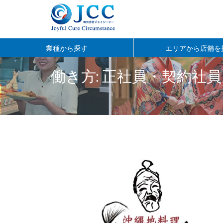
Skip
to
業種から探す
エリアから店舗を
content
外食事業
ホテルブライダル事業
国際事業部
観光営業
食品製造・健康食宅配
管理・総合職
中北部
南部
県外
那覇市
那覇市国際通り
働き方: 正社員・契約社員