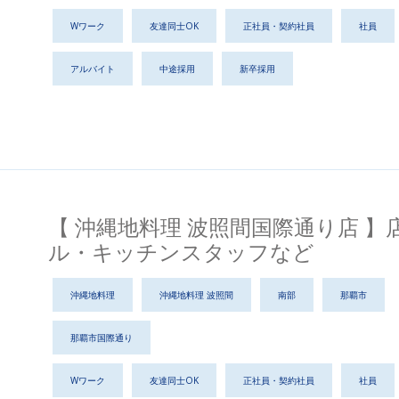
Wワーク
友達同士OK
正社員・契約社員
社員
アルバイト
中途採用
新卒採用
【 沖縄地料理 波照間国際通り店 】
ル・キッチンスタッフなど
沖縄地料理
沖縄地料理 波照間
南部
那覇市
那覇市国際通り
Wワーク
友達同士OK
正社員・契約社員
社員